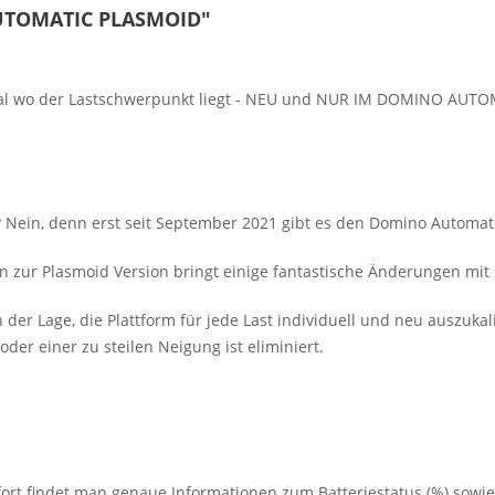
UTOMATIC PLASMOID"
egal wo der Lastschwerpunkt liegt - NEU und NUR IM DOMINO AU
? Nein, denn erst seit September 2021 gibt es den Domino Automat
 zur Plasmoid Version bringt einige fantastische Änderungen mit 
n der Lage, die Plattform für jede Last individuell und neu auszuka
der einer zu steilen Neigung ist eliminiert.
fort findet man genaue Informationen zum Batteriestatus (%) sowie 