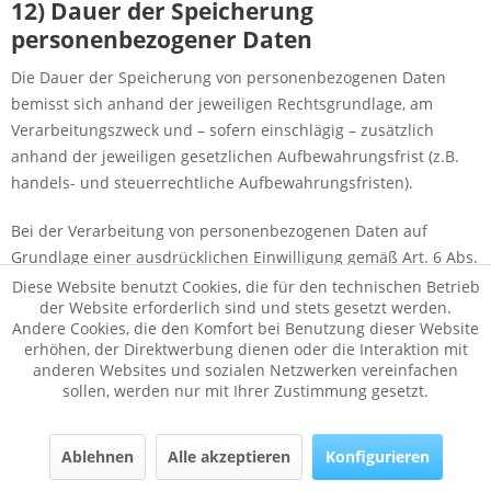
12) Dauer der Speicherung
personenbezogener Daten
Die Dauer der Speicherung von personenbezogenen Daten
bemisst sich anhand der jeweiligen Rechtsgrundlage, am
Verarbeitungszweck und – sofern einschlägig – zusätzlich
anhand der jeweiligen gesetzlichen Aufbewahrungsfrist (z.B.
handels- und steuerrechtliche Aufbewahrungsfristen).
Bei der Verarbeitung von personenbezogenen Daten auf
Grundlage einer ausdrücklichen Einwilligung gemäß Art. 6 Abs.
1 lit. a DSGVO werden diese Daten so lange gespeichert, bis der
Diese Website benutzt Cookies, die für den technischen Betrieb
der Website erforderlich sind und stets gesetzt werden.
Betroffene seine Einwilligung widerruft.
Andere Cookies, die den Komfort bei Benutzung dieser Website
erhöhen, der Direktwerbung dienen oder die Interaktion mit
Existieren gesetzliche Aufbewahrungsfristen für Daten, die im
anderen Websites und sozialen Netzwerken vereinfachen
Rahmen rechtsgeschäftlicher bzw. rechtsgeschäftsähnlicher
sollen, werden nur mit Ihrer Zustimmung gesetzt.
Verpflichtungen auf der Grundlage von Art. 6 Abs. 1 lit. b
DSGVO verarbeitet werden, werden diese Daten nach Ablauf
Ablehnen
Alle akzeptieren
Konfigurieren
der Aufbewahrungsfristen routinemäßig gelöscht, sofern sie
nicht mehr zur Vertragserfüllung oder Vertragsanbahnung